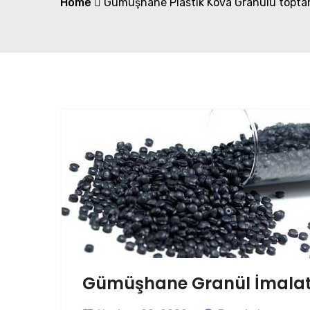
Home
Gümüşhane Plastik Kova Granülü toptan
Gümüşhane Granül İmalatı