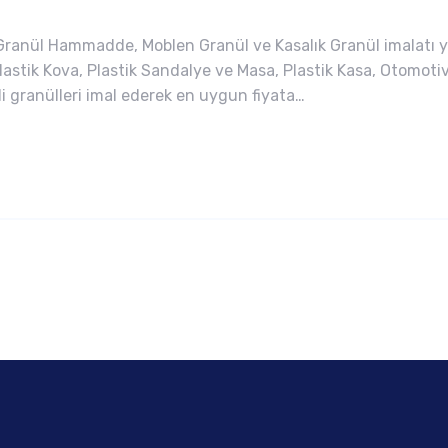
Granül Hammadde, Moblen Granül ve Kasalık Granül imalatı 
 Plastik Kova, Plastik Sandalye ve Masa, Plastik Kasa, Otomo
eli granülleri imal ederek en uygun fiyata…