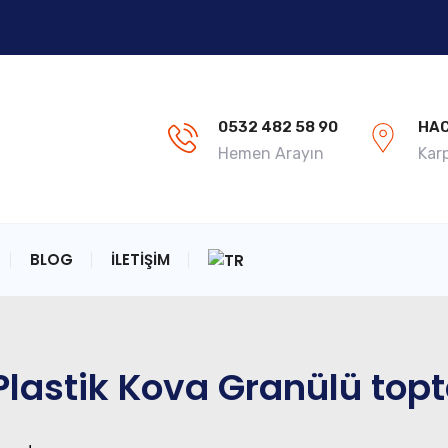
0532 482 58 90
HAC
Hemen Arayın
Kar
BLOG
İLETIŞIM
astik Kova Granülü topta