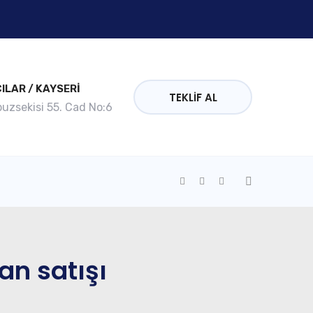
ILAR / KAYSERİ
TEKLIF AL
puzsekisi 55. Cad No:6
n satışı